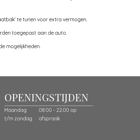
aatbak’ te tunen voor extra vermogen.
orden toegepast aan de auto.
 de mogelijkheden.
OPENINGSTIJDEN
Maandag
08:00 - 22:00 op
t/m zondag
afspraak