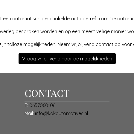
het een automatisch geschakelde auto betreft) om ‘de autom
overleg besproken worden en op een meest veilige manier w
ijn talloze mogelijkheden. Neem vrijblijvend contact op voor
Vraag vrijblijvend naar de mogelijkheden
CONTACT
T:
0657060106
Mail:
info@kokautomotives.nl