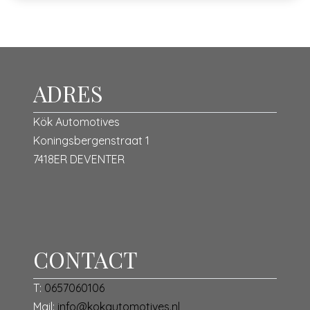
ADRES
Kök Automotives
Koningsbergenstraat 1
7418ER DEVENTER
CONTACT
T:
0657060106
Mail:
info@kokautomotives.nl