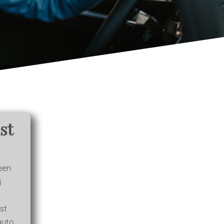
st
een
j
st
auto.