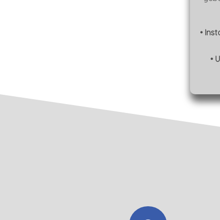
• Ins
• 