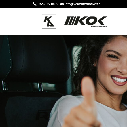
0657060106
info@kokautomotives.nl