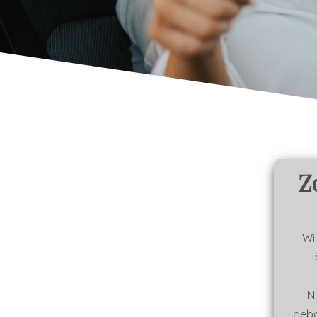
Z
Wi
Ni
geba