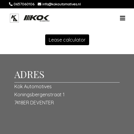
0657060106
info@kokautomotives.nl
Lease calculator
ADRES
Kök Automotives
Koningsbergenstraat 1
7418ER DEVENTER