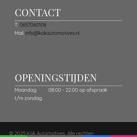
CONTACT
T:
0657060106
Mail:
info@kokautomotives.nl
OPENINGSTIJDEN
Maandag
08:00 - 22:00 op afspraak
t/m zondag
© 2025 Kök Automotives. Alle rechten