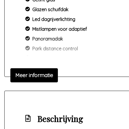
Glazen schuifdak
Led dagrijverlichting
Mistlampen voor adaptief
Panoramadak
Park distance control
Parkeersensor achter
Sportvelgen
Meer informatie
Warmtewerend glas
Beschrijving