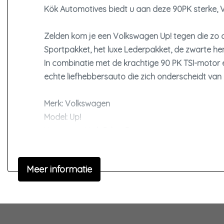
Kök Automotives biedt u aan deze 90PK sterke, Vo
Zelden kom je een Volkswagen Up! tegen die zo com
Sportpakket, het luxe Lederpakket, de zwarte heme
In combinatie met de krachtige 90 PK TSI-motor en
echte liefhebbersauto die zich onderscheidt van 
Merk: Volkswagen
Model: Up!
Uitvoering: High R-line Beats
Bouwjaar: 2017
Kilometers: 103.000km
Meer informatie
Brandstof: Benzine
Vermogen: 90PK
Motor: 1.0L TSI