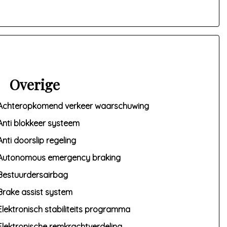
Overige
Achteropkomend verkeer waarschuwing
Anti blokkeer systeem
Anti doorslip regeling
Autonomous emergency braking
Bestuurdersairbag
Brake assist system
Elektronisch stabiliteits programma
Elektronische remkrachtverdeling