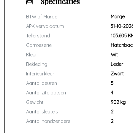
Specificaties
BTW of Marge
Marge
APK vervaldatum
31-10-202
Tellerstand
103.605 K
Carrosserie
Hatchbac
Kleur
Wit
Bekleding
Leder
Interieurkleur
Zwart
Aantal deuren
5
Aantal zitplaatsen
4
Gewicht
902 kg
Aantal sleutels
2
Aantal handzenders
2