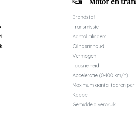
Motor en tran
Brandstof
6
Transmissie
M
Aantal cilinders
k
Cilinderinhoud
Vermogen
Topsnelheid
Acceleratie (0-100 km/h)
Maximum aantal toeren per
Koppel
Gemiddeld verbruik