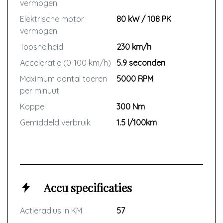
vermogen
Elektrische motor
80 kW / 108 PK
vermogen
Topsnelheid
230 km/h
Acceleratie (0-100 km/h)
5.9 seconden
Maximum aantal toeren
5000 RPM
per minuut
Koppel
300 Nm
Gemiddeld verbruik
1.5 l/100km
Accu specificaties
Actieradius in KM
57