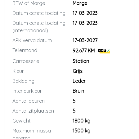
BTW of Marge
Marge
Datum eerste toelating
17-03-2023
Datum eerste toelating
17-03-2023
(internationaal)
APK vervaldatum
17-03-2027
Tellerstand
92.677 KM
Carrosserie
Station
Kleur
Grijs
Bekleding
Leder
Interieurkleur
Bruin
Aantal deuren
5
Aantal zitplaatsen
5
Gewicht
1800 kg
Maximum massa
1500 kg
geremd