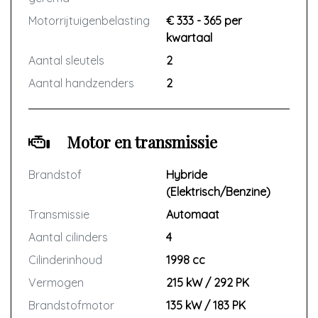
Motorrijtuigenbelasting
€ 333 - 365 per
kwartaal
Aantal sleutels
2
Aantal handzenders
2
Motor en transmissie
Brandstof
Hybride
(Elektrisch/Benzine)
Transmissie
Automaat
Aantal cilinders
4
Cilinderinhoud
1998 cc
Vermogen
215 kW / 292 PK
Brandstofmotor
135 kW / 183 PK