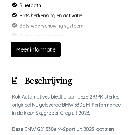
Bluetooth
Bots herkenning en activatie
Bots waarschuwing systeem
Brake assist system
Connected services
Meer informatie
Dodehoek detectie
Draadloze telefoonlader
Elektronisch stabiliteits programma
Beschrijving
Geluidsimulator
Kök Automotives biedt u aan deze 293PK sterke,
Geluidsisolerend glas
origineel NL geleverde BMW 330E M-Performance
Hemelbekleding donker
in de kleur Skygraper Grey uit 2023.
Hoofd airbag(s) achter
Hoofd airbag(s) voor
Deze BMW G21 330e M-Sport uit 2023 laat zien