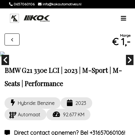
0657060106
info@kokautomotives.nl
Marge
€ 1,-
BMW G21 330e LCI | 2023 | M-Sport | M-
Seats | Performance
Hybride: Benzine
2023
Automaat
92.677 KM
Direct contact opnemen? Bel +31657060106!