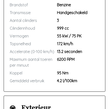
Brandstof
Benzine
Transmissie
Handgeschakeld
Aantal cilinders
3
Cilinderinhoud
999 cc
Vermogen
55 kW / 75 PK
Topsnelheid
172 km/h
Acceleratie (0-100 km/h)
13.2 seconden
Maximum aantal toeren
6200 RPM
per minuut
Koppel
95 Nm
Gemiddeld verbruik
4.2 l/100km
Exterieur