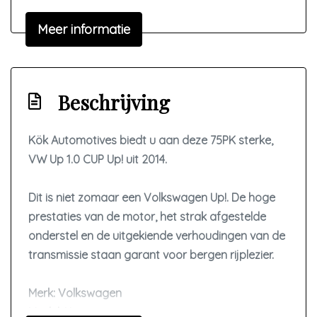
Interieur
Meer informatie
Achterbank in delen neerklapbaar
Airco
Beschrijving
Bestuurdersstoel in hoogte verstelbaar
Elektrische ramen voor
Kök Automotives biedt u aan deze 75PK sterke,
Lederen versnellingspook
VW Up 1.0 CUP Up! uit 2014.
Stuur leder
Stuur verstelbaar
Dit is niet zomaar een Volkswagen Up!. De hoge
prestaties van de motor, het strak afgestelde
Stuurbekrachtiging snelheidsafhankelijk
onderstel en de uitgekiende verhoudingen van de
Voorstoelen verwarmd
transmissie staan garant voor bergen rijplezier.
Overige
Merk: Volkswagen
Anti blokkeer systeem
Model: Up