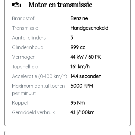
Motor en transmissie
Brandstof
Benzine
Transmissie
Handgeschakeld
Aantal cilinders
3
Cilinderinhoud
999 cc
Vermogen
44 kW / 60 PK
Topsnelheid
161 km/h
Acceleratie (0-100 km/h)
14.4 seconden
Maximum aantal toeren
5000 RPM
per minuut
Koppel
95 Nm
Gemiddeld verbruik
4.1 l/100km