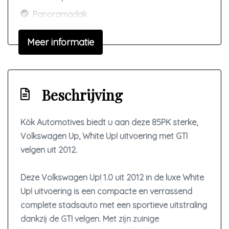
Panoramadak
Parkeersensor achter
Meer informatie
Signaalkleur
Sportonderstel
Sportvelgen
Beschrijving
Interieur
Kök Automotives biedt u aan deze 85PK sterke,
Achterbank in delen neerklapbaar
Volkswagen Up, White Up! uitvoering met GTI
Airco
velgen uit 2012.
Bestuurdersstoel in hoogte verstelbaar
Deze Volkswagen Up! 1.0 uit 2012 in de luxe White
Elektrische ramen voor
Up! uitvoering is een compacte en verrassend
Kunstlederen bekleding
complete stadsauto met een sportieve uitstraling
Lederen bekleding
dankzij de GTI velgen. Met zijn zuinige