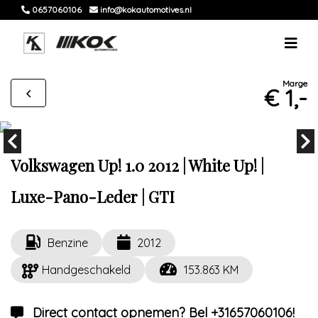
0657060106
info@kokautomotives.nl
Marge
€ 1,-
Volkswagen Up! 1.0 2012 | White Up! |
Luxe-Pano-Leder | GTI
Benzine
2012
Handgeschakeld
153.863 KM
Direct contact opnemen? Bel +31657060106!