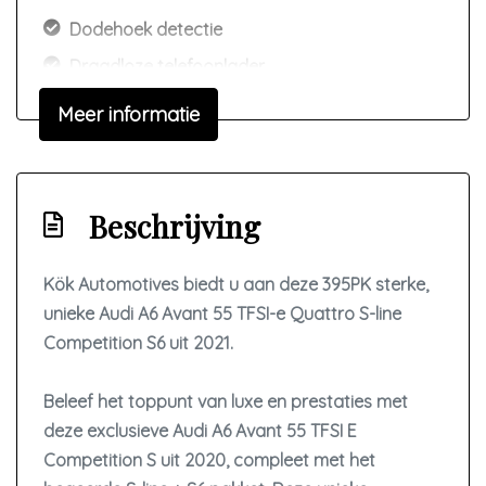
Dodehoek detectie
Draadloze telefoonlader
Elektrisch bedienbare achterklep met
Meer informatie
sensorsturing
Elektronisch stabiliteits programma
Elektronische remkrachtverdeling
Beschrijving
Geluidsisolerend glas
Hoofd airbag(s) achter
Kök Automotives biedt u aan deze 395PK sterke,
unieke Audi A6 Avant 55 TFSI-e Quattro S-line
Hoofd airbag(s) voor
Competition S6 uit 2021.
Keyless start
Kruisend verkeer detectie
Beleef het toppunt van luxe en prestaties met
Lichtmetalen velgen 5-spaaks 20"
deze exclusieve Audi A6 Avant 55 TFSI E
Competition S uit 2020, compleet met het
Matrix led koplampen