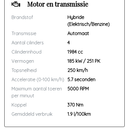
Motor en transmissie
Brandstof
Hybride
(Elektrisch/Benzine)
Transmissie
Automaat
Aantal cilinders
4
Cilinderinhoud
1984 cc
Vermogen
185 kW / 251 PK
Topsnelheid
250 km/h
Acceleratie (0-100 km/h)
5.7 seconden
Maximum aantal toeren
5000 RPM
per minuut
Koppel
370 Nm
Gemiddeld verbruik
1.9 l/100km