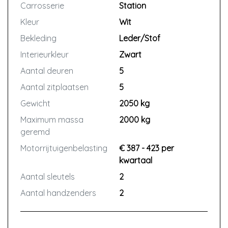
Eenvoudig uw claim melden via het
Carrosserie
Station
u overgaat tot reparatie.
Autotrust Claimportal
Kleur
Wit
Vraag vrijblijvend voor de kosten van
Bekleding
Leder/Stof
Is er iets mis met uw auto? Dan kunt u
de bovengenoemde garantie.
dit eenvoudig melden via het
Interieurkleur
Zwart
claimportal van Autotrust. Kies
Aantal deuren
5
vervolgens voor een garage bij u in
Aantal zitplaatsen
5
de buurt voor reparatie. Zo heeft u
altijd garantie dichtbij huis én in
Gewicht
2050 kg
Europa.
Maximum massa
2000 kg
geremd
Let op: belangrijk is dat het defect
Motorrijtuigenbelasting
€ 387 - 423 per
gemeld wordt zodra u een
kwartaal
(beginnend) defect opmerkt, voordat
u overgaat tot reparatie.
Aantal sleutels
2
Aantal handzenders
2
Vraag vrijblijvend voor de kosten van
de bovengenoemde garantie.