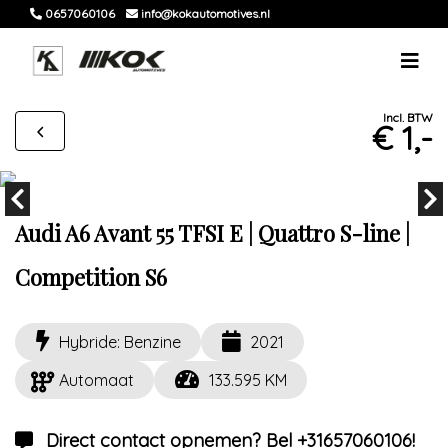
0657060106
info@kokautomotives.nl
Incl. BTW
€ 1,-
Audi A6 Avant 55 TFSI E | Quattro S-line |
Competition S6
Hybride: Benzine
2021
Automaat
133.595 KM
Direct contact opnemen? Bel +31657060106!