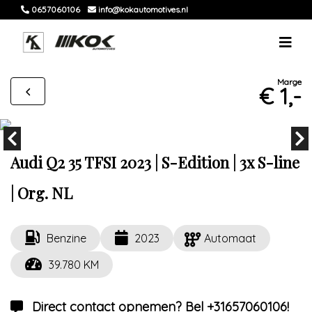
0657060106
info@kokautomotives.nl
Marge
€ 1,-
Audi Q2 35 TFSI 2023 | S-Edition | 3x S-line
| Org. NL
Benzine
2023
Automaat
39.780 KM
Direct contact opnemen? Bel +31657060106!