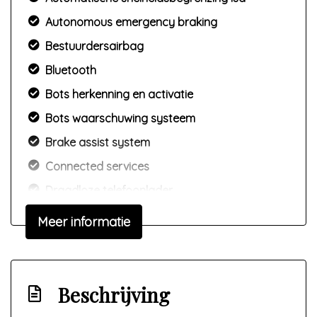
Autonomous emergency braking
Bestuurdersairbag
Bluetooth
Bots herkenning en activatie
Bots waarschuwing systeem
Brake assist system
Connected services
Draadloze telefoonlader
Elektronisch stabiliteits programma
Meer informatie
Elektronische remkrachtverdeling
Hemelbekleding donker
Hoofd airbag(s) achter
Beschrijving
Hoofd airbag(s) voor