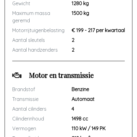
Gewicht
1280 kg
Maximum massa
1500 kg
Let op: belangrijk is dat het defect
geremd
gemeld wordt zodra u een
(beginnend) defect opmerkt, voordat
Motorrijtuigenbelasting
€ 199 - 217 per kwartaal
u overgaat tot reparatie.
Aantal sleutels
2
Aantal handzenders
2
Vraag vrijblijvend voor de kosten van
de bovengenoemde garantie.
Motor en transmissie
Brandstof
Benzine
Transmissie
Automaat
Aantal cilinders
4
Cilinderinhoud
1498 cc
Vermogen
110 kW / 149 PK