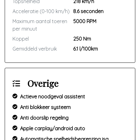
Topsnelheid
218 km/h
Acceleratie (0-100 km/h)
8.6 seconden
Maximum aantal toeren
5000 RPM
per minuut
Koppel
250 Nm
Gemiddeld verbruik
6.1 l/100km
Overige
Actieve noodgeval assistent
Anti blokkeer systeem
Anti doorslip regeling
Apple carplay/android auto
Automatische snelheidsbegrenzing isa