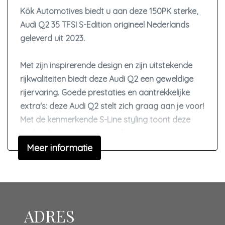
Kök Automotives biedt u aan deze 150PK sterke,
Kunstlederen interieurdelen
Audi Q2 35 TFSI S-Edition origineel Nederlands
Lichtmetalen velgen 10-spaaks 17"
geleverd uit 2023.
Matrix led koplampen
Passagiersairbag
Met zijn inspirerende design en zijn uitstekende
rijkwaliteiten biedt deze Audi Q2 een geweldige
S line exterieur
rijervaring. Goede prestaties en aantrekkelijke
Schakelpaddles
extra's: deze Audi Q2 stelt zich graag aan je voor!
Sportstuur leder
Met de kenmerkende S-Line styling toont deze
Volledig digitaal instrumentenpaneel
Audi zich van zijn sportieve kant.
Meer informatie
Zij airbag(s) voor
Merk: Audi
Zwarte (glans) exterieur delen
Model: Q2
Exterieur
Uitvoering: S-line Edition
Kenteken: S-722-BN
ADRES
Achterruitwisser
Bouwjaar: 2023