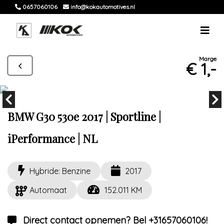
0657060106
info@kokautomotives.nl
Marge
€ 1,-
BMW G30 530e 2017 | Sportline |
iPerformance | NL
Hybride: Benzine
2017
Automaat
152.011 KM
Direct contact opnemen? Bel +31657060106!