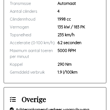
Transmissie
Automaat
Aantal cilinders
4
Cilinderinhoud
1998 cc
Vermogen
135 kW / 183 PK
Topsnelheid
235 km/h
Acceleratie (0-100 km/h)
6.2 seconden
Maximum aantal toeren
5000 RPM
per minuut
Koppel
290 Nm
Gemiddeld verbruik
1.9 l/100km
Overige
Achteropkomend verkeer waarschuwing