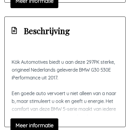
Meer informatie
Oplaadmogelijkheid
Passagiersairbag
Zij airbag(s) voor
Beschrijving
Exterieur
Achterspoiler
Kök Automotives biedt u aan deze 297PK sterke,
Buitenspiegels elektrisch inklapbaar
origineel Nederlands geleverde BMW G30 530E
Buitenspiegels elektrisch verstel- en
iPerformance uit 2017.
verwarmbaar
Centrale vergrendeling met afstandsbediening
Een goede auto vervoert u niet alleen van a naar
Dimlichten automatisch
b, maar stimuleert u ook en geeft u energie. Het
comfort van deze BMW 5-serie maakt van iedere
Getint glas
rit een genoegen, u komt steeds vol energie op
Led koplampen
uw bestemming aan. Zuinig, slim en
Meer informatie
Lichtmetalen velgen 18"