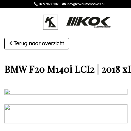
0657060106
info@kokautomotives.nl
Terug naar overzicht
BMW F20 M140i LCI2 | 2018 xD