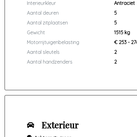
Interieurkleur
Antraciet
Aantal deuren
5
Aantal zitplaatsen
5
Gewicht
1515 kg
Motorrijtuigenbelasting
€ 253 - 27
Aantal sleutels
2
Aantal handzenders
2
Exterieur