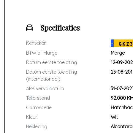
per 6 maanden.
Specificaties
Kenteken
GKZ3
NL
BTW of Marge
Marge
Datum eerste toelating
12-09-202
Datum eerste toelating
23-08-201
(internationaal)
APK vervaldatum
31-07-202
Tellerstand
92.000 K
Carrosserie
Hatchbac
Kleur
Wit
Bekleding
Alcantara