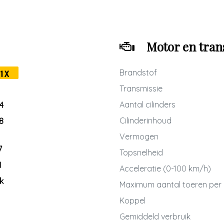
Motor en tran
Brandstof
1X
Transmissie
Aantal cilinders
4
Cilinderinhoud
8
Vermogen
7
Topsnelheid
M
Acceleratie (0-100 km/h)
k
Maximum aantal toeren per
Koppel
Gemiddeld verbruik