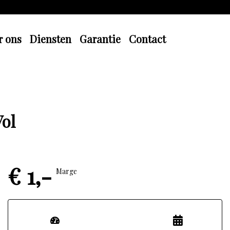
r ons
Diensten
Garantie
Contact
ol
€ 1,-
Marge