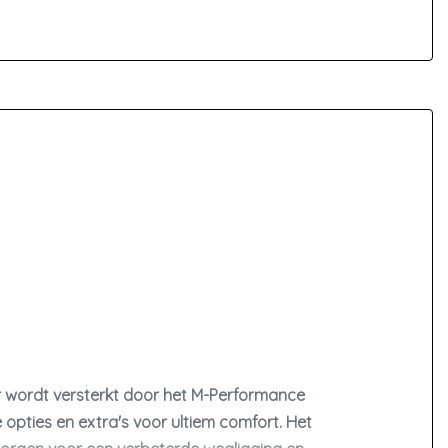
Led mistlampen
Lichtmetalen velgen multi-spaaks 18"
Passagiersairbag
Schakelpaddles
Variabele stuuroverbrenging
Zij airbag(s) voor
ier wordt versterkt door het M-Performance
 opties en extra's voor ultiem comfort. Het