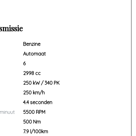
smissie
Benzine
Automaat
6
2998 cc
250 kW / 340 PK
250 km/h
4.4 seconden
 minuut
5500 RPM
500 Nm
7.9 l/100km