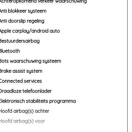
Achteropkomend verkeer waarschuwing
Anti blokkeer systeem
Anti doorslip regeling
Apple carplay/android auto
Bestuurdersairbag
Bluetooth
Bots waarschuwing systeem
Brake assist system
Connected services
Draadloze telefoonlader
Elektronisch stabiliteits programma
Hoofd airbag(s) achter
Hoofd airbag(s) voor
Keyless start