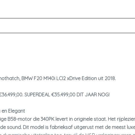
Stuur verstelbaar
Stuur verwarmd
Stuurbekrachtiging snelheidsafhankelijk
Voorstoel(en) elektrisch verstelbaar
Voorstoelen in hoogte verstelbaar
Voorstoelen verwarmd
othatch, BMW F20 M140i LCI2 xDrive Edition uit 2018.
€36.499,00. SUPERDEAL €35.499,00 DIT JAAR NOG!
g en Elegant
ge B58-motor die 340PK levert in originele staat. Het rijplez
e sound. Dit model is fabrieksaf uitgerust met de meest luxe