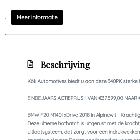
Led dagrijverlichting
Meer informatie
Led koplampen
Lichtmetalen velgen 18"
Maxton design kit
Park distance control
Beschrijving
Parkeer assistent
Parkeersensor achter
Kök Automotives biedt u aan deze 340PK sterke h
Parkeersensor voor
Ruitensproeiers/wisserbladen verwarmbaar
EINDEJAARS ACTIEPRIJS!!! VAN €37.599,00 NAAR 
Sportonderstel
BMW F20 M140i xDrive 2018 in Alpinewit - Krachti
Sportvelgen
Deze ultieme hothatch is uitgerust met de krachti
uitlaatsysteem, dat zorgt voor een indrukwekkend