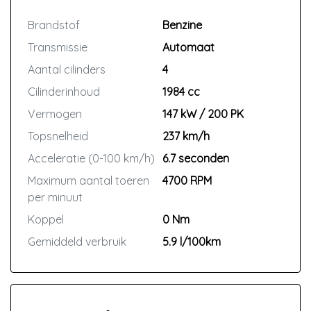
Brandstof
Benzine
Transmissie
Automaat
Aantal cilinders
4
Cilinderinhoud
1984 cc
Vermogen
147 kW / 200 PK
Topsnelheid
237 km/h
Acceleratie (0-100 km/h)
6.7 seconden
Maximum aantal toeren
4700 RPM
per minuut
Koppel
0 Nm
Gemiddeld verbruik
5.9 l/100km