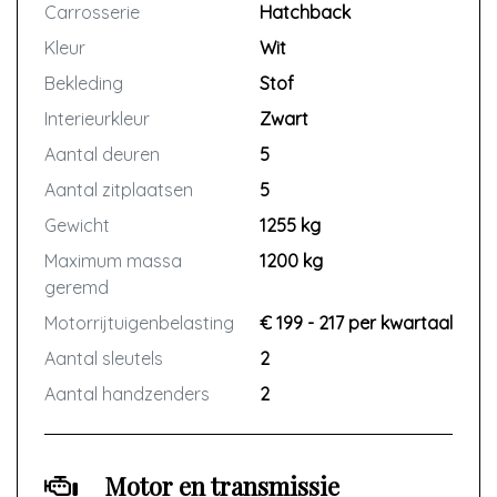
Eenvoudig uw claim melden via het
Carrosserie
Hatchback
u overgaat tot reparatie.
Autotrust Claimportal
Kleur
Wit
Vraag vrijblijvend voor de kosten van
Bekleding
Stof
Is er iets mis met uw auto? Dan kunt u
de bovengenoemde garantie.
dit eenvoudig melden via het
Interieurkleur
Zwart
claimportal van Autotrust. Kies
Aantal deuren
5
vervolgens voor een garage bij u in
Aantal zitplaatsen
5
de buurt voor reparatie. Zo heeft u
altijd garantie dichtbij huis én in
Gewicht
1255 kg
Europa.
Maximum massa
1200 kg
geremd
Let op: belangrijk is dat het defect
Motorrijtuigenbelasting
€ 199 - 217 per kwartaal
gemeld wordt zodra u een
(beginnend) defect opmerkt, voordat
Aantal sleutels
2
u overgaat tot reparatie.
Aantal handzenders
2
Vraag vrijblijvend voor de kosten van
de bovengenoemde garantie.
Motor en transmissie