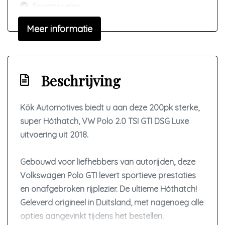
Sportstoelen
Stuur leder
Meer informatie
Stuur leder en multifunctioneel
Stuur verstelbaar
Stuurbekrachtiging snelheidsafhankelijk
Beschrijving
Voorstoelen in hoogte verstelbaar
Kök Automotives biedt u aan deze 200pk sterke,
Overige
super Hóthatch, VW Polo 2.0 TSI GTI DSG Luxe
uitvoering uit 2018.
Achteropkomend verkeer waarschuwing
Anti blokkeer systeem
Gebouwd voor liefhebbers van autorijden, deze
Anti doorslip regeling
Volkswagen Polo GTI levert sportieve prestaties
Autonomous emergency braking
en onafgebroken rijplezier. De ultieme Hóthatch!
Geleverd origineel in Duitsland, met nagenoeg alle
Bestuurdersairbag
opties aangevinkt tijdens het bestellen.
Bluetooth