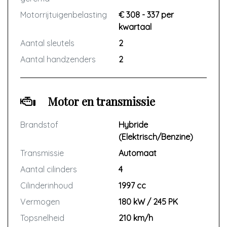
Motorrijtuigenbelasting
€ 308 - 337 per
kwartaal
Aantal sleutels
2
Aantal handzenders
2
Motor en transmissie
Brandstof
Hybride
(Elektrisch/Benzine)
Transmissie
Automaat
Aantal cilinders
4
Cilinderinhoud
1997 cc
Vermogen
180 kW / 245 PK
Topsnelheid
210 km/h