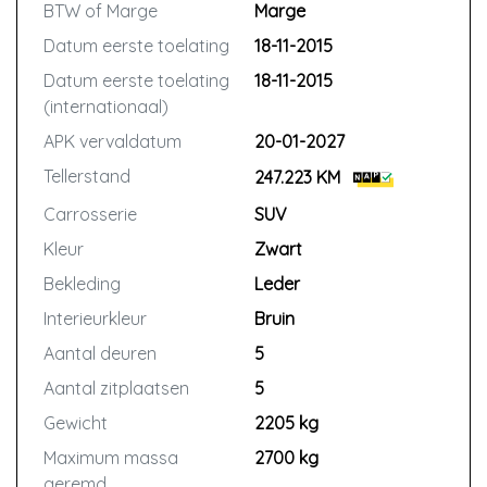
BTW of Marge
Marge
Datum eerste toelating
18-11-2015
Datum eerste toelating
18-11-2015
(internationaal)
APK vervaldatum
20-01-2027
Tellerstand
247.223 KM
Carrosserie
SUV
Kleur
Zwart
Bekleding
Leder
Interieurkleur
Bruin
Aantal deuren
5
Aantal zitplaatsen
5
Gewicht
2205 kg
Maximum massa
2700 kg
geremd