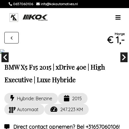
0657060106
info@kokautomotives.nl
Marge
€ 1,-
BMW X5 F15 2015 | xDrive 40e | High
Executive | Luxe Hybride
Hybride: Benzine
2015
Automaat
247.223 KM
Direct contact opnemen? Bel +31657060106!