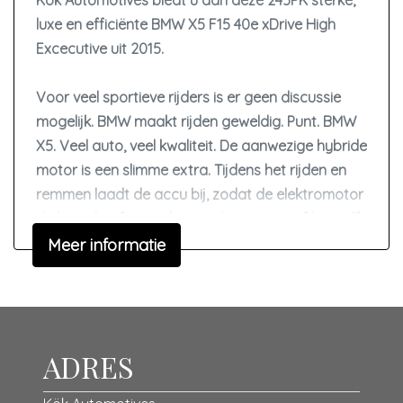
Kök Automotives biedt u aan deze 245PK sterke,
luxe en efficiënte BMW X5 F15 40e xDrive High
Panoramadak
Excecutive uit 2015.
Parkeersensor achter
Parkeersensor voor
Voor veel sportieve rijders is er geen discussie
Ruitensproeiers/wisserbladen verwarmbaar
mogelijk. BMW maakt rijden geweldig. Punt. BMW
X5. Veel auto, veel kwaliteit. De aanwezige hybride
Sportvelgen
motor is een slimme extra. Tijdens het rijden en
Warmtewerende voorruit
remmen laadt de accu bij, zodat de elektromotor
Interieur
de brandstofmotor kan ondersteunen of het zelfs
helemaal overnemen. Dat scheelt in de kosten!
Meer informatie
Achterbank in delen neerklapbaar
Airco automatisch
Merk: BMW
Model: F15
Aluminium interieur afwerking
Uitvoering: 40e xDrive High Excecutive
Armsteun achter
ADRES
Kenteken: HK-002-K
Armsteun voor
Bouwjaar: 2015