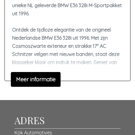
unieke NL geleverde BMW E36 328i M-Sportpakket
Interieur
uit 1996.
Airco automatisch
Ontdek de tijdloze elegantie van de origineel
Armsteun voor
Nederlandse BMW E36 328i uit 1996. Met zijn
Buitentemperatuurmeter
Cosmoszwarte exterieur en strakke 17'' AC
Elektrische ramen achter
Schnitzer velgen met nieuwe banden, staat deze
klassieker klaar om indruk te maken. Geniet van
Elektrische ramen voor
een krachtige prestatie dankzij de aangepaste
Hoofdsteunen achter
RVS-uitlaatlijn en M50 inlaat, terwijl het M3 Vader
Meer informatie
Hoofdsteunen voor
interieur in Kolarrood en de shortshifter het
Houtafwerking interieur
rijplezier naar een hoger niveau tillen. Deze
klassieker is perfect onderhouden, met een harde
Lederen bekleding
bodem en exterieur vrij van roest.
Lederen interieur
ADRES
Middenarmsteun voor
Merk: BMW
Kök Automotives
Sportstoelen