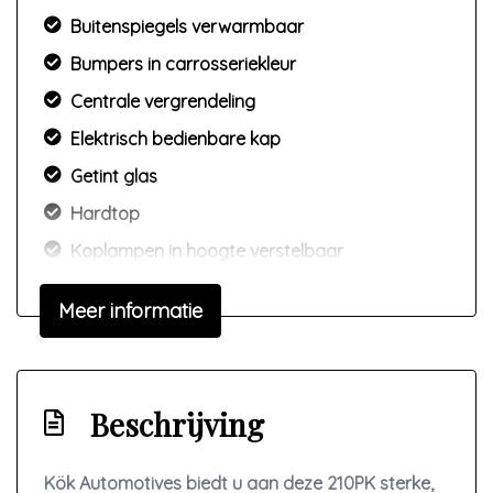
Buitenspiegels verwarmbaar
Bumpers in carrosseriekleur
Centrale vergrendeling
Elektrisch bedienbare kap
Getint glas
Hardtop
Koplampen in hoogte verstelbaar
Lichtmetalen velgen
Meer informatie
Metaalkleur
Mistlampen voor
Sportonderstel
Beschrijving
Sportvelgen
Verlaagde carrosserie
Kök Automotives biedt u aan deze 210PK sterke,