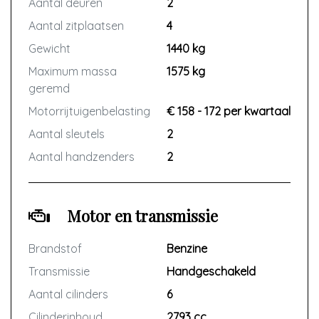
Aantal deuren
2
Aantal zitplaatsen
4
Gewicht
1440 kg
Maximum massa
1575 kg
geremd
Motorrijtuigenbelasting
€ 158 - 172 per kwartaal
Aantal sleutels
2
Aantal handzenders
2
Motor en transmissie
Brandstof
Benzine
Transmissie
Handgeschakeld
Aantal cilinders
6
Cilinderinhoud
2793 cc