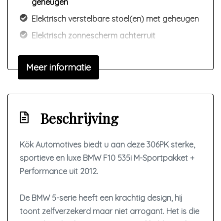
geheugen
Elektrisch verstelbare stoel(en) met geheugen
Elektrisch zonnescherm achterruit
Elektrische ramen voor en achter
Meer informatie
Houtafwerking interieur
Interieurklimaat vooraf instelbaar
Lederen bekleding
Beschrijving
Lederen interieur
Lendesteun(en) verstelbaar
Kök Automotives biedt u aan deze 306PK sterke,
Luxe lederen bekleding
sportieve en luxe BMW F10 535i M-Sportpakket +
Microvezel bekleding
Performance uit 2012.
Middenarmsteun voor
De BMW 5-serie heeft een krachtig design, hij
Sportstoelen
toont zelfverzekerd maar niet arrogant. Het is die
Sportstuur