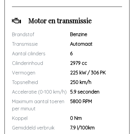
Motor en transmissie
Brandstof
Benzine
Transmissie
Automaat
Aantal cilinders
6
Cilinderinhoud
2979 cc
Vermogen
225 kW / 306 PK
Topsnelheid
250 km/h
Acceleratie (0-100 km/h)
5.9 seconden
Maximum aantal toeren
5800 RPM
per minuut
Koppel
0 Nm
Gemiddeld verbruik
7.9 l/100km