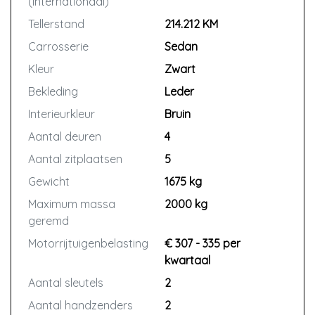
(internationaal)
Tellerstand
214.212 KM
Carrosserie
Sedan
Kleur
Zwart
Bekleding
Leder
Interieurkleur
Bruin
Aantal deuren
4
Aantal zitplaatsen
5
Gewicht
1675 kg
Maximum massa
2000 kg
geremd
Motorrijtuigenbelasting
€ 307 - 335 per
kwartaal
Aantal sleutels
2
Aantal handzenders
2