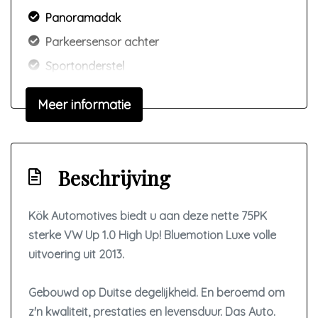
Panoramadak
Parkeersensor achter
Sportonderstel
Sportvelgen
Meer informatie
Interieur
Achterbank in delen neerklapbaar
Beschrijving
Airco
Kök Automotives biedt u aan deze nette 75PK
Bestuurdersstoel in hoogte verstelbaar
sterke VW Up 1.0 High Up! Bluemotion Luxe volle
Elektrische ramen voor
uitvoering uit 2013.
Lederen interieur
Passagiersstoel in hoogte verstelbaar
Gebouwd op Duitse degelijkheid. En beroemd om
z'n kwaliteit, prestaties en levensduur. Das Auto.
Stuur en versnellingspook (kunst)leder