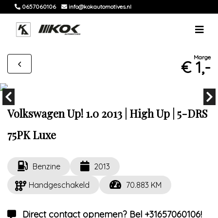
0657060106
info@kokautomotives.nl
Marge
€ 1,-
Volkswagen Up! 1.0 2013 | High Up | 5-DRS
75PK Luxe
Benzine
2013
Handgeschakeld
70.883 KM
Direct contact opnemen? Bel +31657060106!