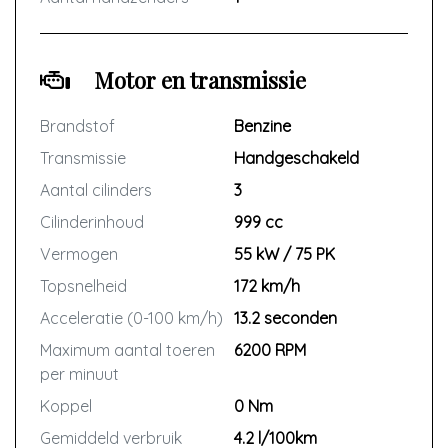
u overgaat tot reparatie.
Vraag vrijblijvend voor de kosten van
Motor en transmissie
de bovengenoemde garantie.
Brandstof
Benzine
Transmissie
Handgeschakeld
Aantal cilinders
3
Cilinderinhoud
999 cc
Vermogen
55 kW / 75 PK
Topsnelheid
172 km/h
Acceleratie (0-100 km/h)
13.2 seconden
Maximum aantal toeren
6200 RPM
per minuut
Koppel
0 Nm
Gemiddeld verbruik
4.2 l/100km