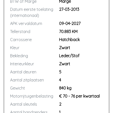
BTW of Marge
Marge
de belangrijkste delen van de motor,
aandrijving, transmissie, koelsysteem,
Datum eerste toelating
27-03-2013
brandstofsysteem en
(internationaal)
emissiesysteem. Zo blijft de auto te
APK vervaldatum
09-04-2027
allen tijde rijdend.
Tellerstand
70.883 KM
Eenvoudig uw claim melden via het
Autotrust Claimportal
Carrosserie
Hatchback
Kleur
Zwart
Is er iets mis met uw auto? Dan kunt u
Bekleding
Leder/Stof
dit eenvoudig melden via het
claimportal van Autotrust. Kies
Interieurkleur
Zwart
vervolgens voor een garage bij u in
Aantal deuren
5
de buurt voor reparatie. Zo heeft u
Aantal zitplaatsen
4
altijd garantie dichtbij huis én in
Europa.
Gewicht
840 kg
Motorrijtuigenbelasting
€ 70 - 76 per kwartaal
Let op: belangrijk is dat het defect
Aantal sleutels
2
gemeld wordt zodra u een
(beginnend) defect opmerkt, voordat
Aantal handzenders
1