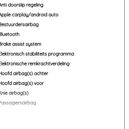
Anti doorslip regeling
Apple carplay/android auto
Bestuurdersairbag
Bluetooth
Brake assist system
Elektronisch stabiliteits programma
Elektronische remkrachtverdeling
Hoofd airbag(s) achter
Hoofd airbag(s) voor
Knie airbag(s)
Passagiersairbag
Zij airbag(s) voor
Interieur