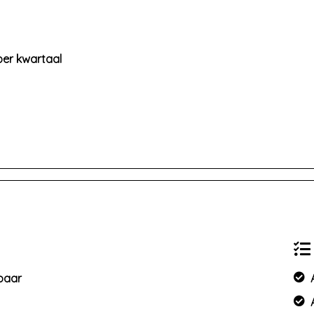
per kwartaal
mbaar