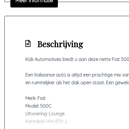
Meer informatie
Sportvelgen
Beschrijving
Kök Automotives biedt u aan deze nette Fiat 500C 
Een Italiaanse auto is altijd een prachtige mix van u
en ruimtelijker als het dak open staat. Een gewel
Merk: Fiat
Model: 500C
Uitvoering: Lounge
Kenteken: KN-872-J