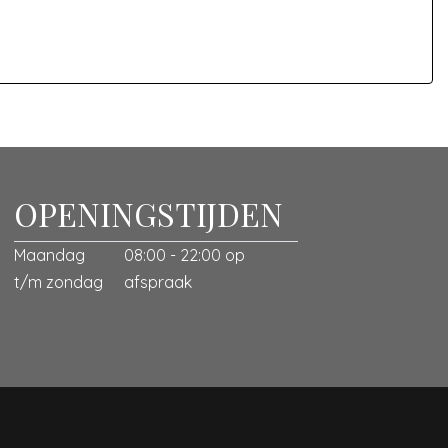
+, Elektrisch bedienbare softtop, LED
asysteem(touchscreen)
OPENINGSTIJDEN
Maandag
08:00 - 22:00 op
t/m zondag
afspraak