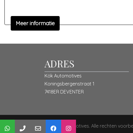
Bouwjaar: 2016
Kilometers: 71.000km
Brandstof: Benzine
Meer informatie
Vermogen: 69PK
Motor: 1.0
De 500C is o.a. voorzien van: 17’’ Fiat Sport sat
achterlichten, LED dagrijverlichting, Multifunct
ADRES
Pakket: Business Pack
Kök Automotives
Airco automatisch
Koningsbergenstraat 1
Audio-navigatie full map
7418ER DEVENTER
Binnenspiegel automatisch dimmend
Bluetooth
DAB
Navigatiesysteem full map
© 2025 Kök Automotives. Alle rechten voor
Parkeersensor achter