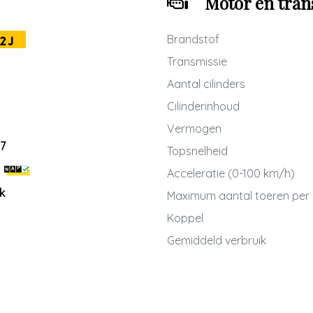
Motor en tran
Brandstof
2J
Transmissie
Aantal cilinders
Cilinderinhoud
Vermogen
7
Topsnelheid
Acceleratie (0-100 km/h)
k
Maximum aantal toeren per
Koppel
Gemiddeld verbruik