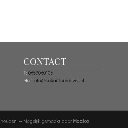
ijn zwarte velgen, Chromepakket exterieur, Climatecontrol, DAB
ioneel stuurwiel, Parkeersensoren achter, Uconnect Multimedi
CONTACT
T:
0657060106
Mail:
info@kokautomotives.nl
behouden. — Mogelijk gemaakt door
Mobilox