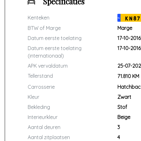
Specificaties
Kenteken
KN87
NL
BTW of Marge
Marge
Datum eerste toelating
17-10-2016
Datum eerste toelating
17-10-2016
(internationaal)
APK vervaldatum
25-07-202
Tellerstand
71.810 KM
Carrosserie
Hatchbac
Kleur
Zwart
Bekleding
Stof
Interieurkleur
Beige
Aantal deuren
3
Aantal zitplaatsen
4