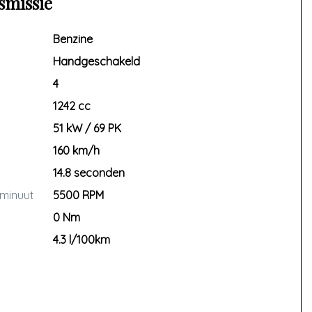
smissie
Benzine
Handgeschakeld
4
1242 cc
51 kW / 69 PK
160 km/h
14.8 seconden
 minuut
5500 RPM
0 Nm
4.3 l/100km