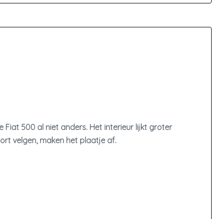
Achterbank in delen neerklapbaar
Airco automatisch
Bestuurdersstoel in hoogte verstelbaar
Binnenspiegel automatisch dimmend
Elektrische ramen voor
Hoofdsteunen achter
Kunstlederen/stof bekleding
e Fiat 500 al niet anders. Het interieur lijkt groter
Sportstoelen
port velgen, maken het plaatje af.
Stuur leder
Stuur verstelbaar
Stuurbekrachtiging
Stuurbekrachtiging snelheidsafhankelijk