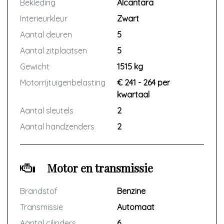
Bekleding
Alcantara
Interieurkleur
Zwart
Aantal deuren
5
Aantal zitplaatsen
5
Gewicht
1515 kg
Motorrijtuigenbelasting
€ 241 - 264 per
kwartaal
Aantal sleutels
2
Aantal handzenders
2
Motor en transmissie
Brandstof
Benzine
Transmissie
Automaat
Aantal cilinders
6