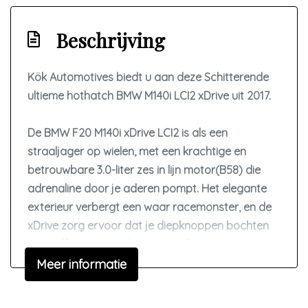
Led achterlichten
Led dagrijverlichting
Beschrijving
Led koplampen
Kök Automotives biedt u aan deze Schitterende
Park distance control
ultieme hothatch BMW M140i LCI2 xDrive uit 2017.
Parkeer assistent
Parkeersensor achter
De BMW F20 M140i xDrive LCI2 is als een
Parkeersensor voor
straaljager op wielen, met een krachtige en
betrouwbare 3.0-liter zes in lijn motor(B58) die
Ruitensproeiers/wisserbladen verwarmbaar
adrenaline door je aderen pompt. Het elegante
Sportonderstel
exterieur verbergt een waar racemonster, en de
Sportvelgen
xDrive zorg ervoor dat je diepknoppen bochten
met zelfvertrouwen kunt aanvallen. Het is niet
Interieur
alleen een auto; het is een ervaring die elke rit
Meer informatie
Achterbank in delen neerklapbaar
transformeert in een opwindend avontuur.
Airco automatisch