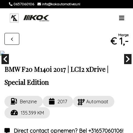
0657060106
info@kokautomotives.nl
Marge
€ 1,-
BMW F20 M140i 2017 | LCI2 xDrive |
Special Edition
Benzine
2017
Automaat
135.399 KM
Direct contact opnemen? Bel +31657060106!