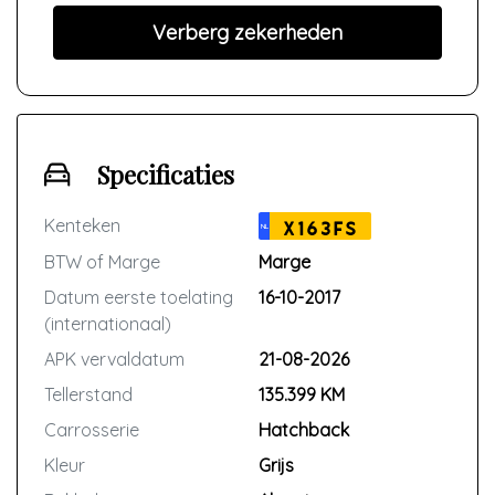
Verberg zekerheden
Specificaties
Kenteken
X163FS
NL
BTW of Marge
Marge
Datum eerste toelating
16-10-2017
(internationaal)
APK vervaldatum
21-08-2026
Tellerstand
135.399 KM
Carrosserie
Hatchback
Kleur
Grijs