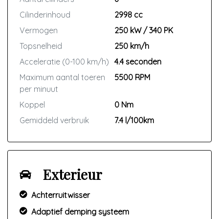
Cilinderinhoud
2998 cc
Vermogen
250 kW / 340 PK
Topsnelheid
250 km/h
Acceleratie (0-100 km/h)
4.4 seconden
Maximum aantal toeren
5500 RPM
per minuut
Koppel
0 Nm
Gemiddeld verbruik
7.4 l/100km
Exterieur
Achterruitwisser
Adaptief demping systeem