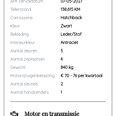
APK vervaldatum
07-05-2027
Tellerstand
138.615 KM
Carrosserie
Hatchback
Kleur
Zwart
Bekleding
Leder/Stof
Interieurkleur
Antraciet
Aantal deuren
5
Aantal zitplaatsen
4
Gewicht
840 kg
Motorrijtuigenbelasting
€ 70 - 76 per kwartaal
Aantal sleutels
2
Aantal handzenders
1
Motor en transmissie