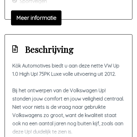
Sportvelgen
Interieur
Meer informatie
Achterbank in delen neerklapbaar
Airco
Beschrijving
Bestuurdersstoel in hoogte verstelbaar
Elektrische ramen voor
Kök Automotives biedt u aan deze nette VW Up
Passagiersstoel in hoogte verstelbaar
1.0 High Up! 75PK Luxe volle uitvoering uit 2012.
Stuur en versnellingspook (kunst)leder
Stuur verstelbaar
Bij het ontwerpen van de Volkswagen Up!
stonden jouw comfort en jouw veiligheid centraal.
Stuurbekrachtiging snelheidsafhankelijk
Niet voor niets is de vraag naar gebruikte
Voorstoelen verwarmd
Volkswagens zo groot, want de kwaliteit staat
Webasto standkachel
ook na een aantal jaren nog buiten kijf, zoals aan
deze Up! duidelijk te zien is.
Overige