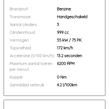
Brandstof
Benzine
Transmissie
Handgeschakeld
Aantal cilinders
3
Cilinderinhoud
999 cc
Vermogen
55 kW / 75 PK
Topsnelheid
172 km/h
Acceleratie (0-100 km/h)
13.2 seconden
Maximum aantal toeren
6200 RPM
per minuut
Koppel
0 Nm
Gemiddeld verbruik
4.2 l/100km