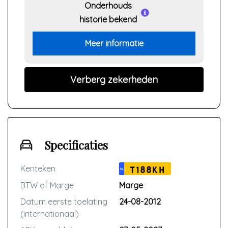
Onderhouds
historie bekend
Meer informatie
Verberg zekerheden
Specificaties
Kenteken
T188KH
NL
BTW of Marge
Marge
Datum eerste toelating
24-08-2012
(internationaal)