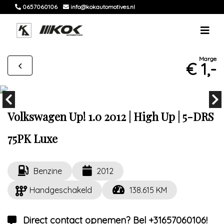
0657060106
info@kokautomotives.nl
Marge
€ 1,-
Volkswagen Up! 1.0 2012 | High Up | 5-DRS
75PK Luxe
Benzine
2012
Handgeschakeld
138.615 KM
Direct contact opnemen? Bel +31657060106!