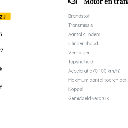
Motor en tran
Brandstof
ZJ
Transmissie
Aantal cilinders
3
Cilinderinhoud
27
Vermogen
Topsnelheid
k
Acceleratie (0-100 km/h)
Maximum aantal toeren per
f
Koppel
Gemiddeld verbruik