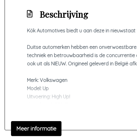
Beschrijving
Kök Automotives biedt u aan deze in nieuwstaat v
Duitse automerken hebben een onverwoestbare re
techniek en betrouwbaarheid is de concurrentie
ook uit als NIEUW. Origineel geleverd in België 
Merk: Volkswagen
Model: Up
Uitvoering: High Up!
Kenteken: S-530-ZJ
Bouwjaar: 2013
Kilometers: 51.000km
Meer informatie
Brandstof: Benzine