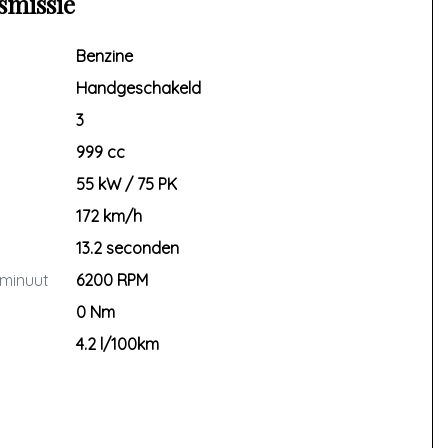
smissie
Benzine
Handgeschakeld
3
999 cc
55 kW / 75 PK
172 km/h
13.2 seconden
 minuut
6200 RPM
0 Nm
4.2 l/100km