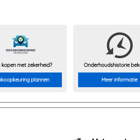
 kopen met zekerheid?
Onderhouds
historie be
koopkeuring plannen
Meer informatie