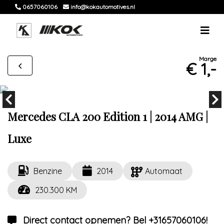
0657060106
info@kokautomotives.nl
Marge
€ 1,-
Mercedes CLA 200 Edition 1 | 2014 AMG |
Luxe
Benzine
2014
Automaat
230.300 KM
Direct contact opnemen? Bel +31657060106!