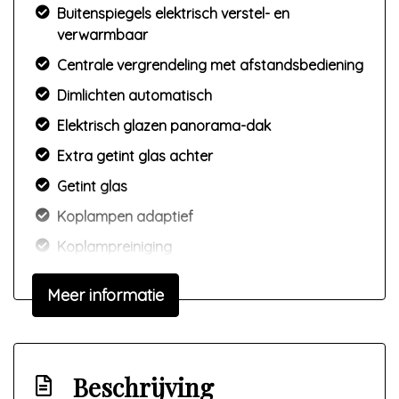
Buitenspiegels elektrisch verstel- en
verwarmbaar
Centrale vergrendeling met afstandsbediening
Dimlichten automatisch
Elektrisch glazen panorama-dak
Extra getint glas achter
Getint glas
Koplampen adaptief
Koplampreiniging
Led dagrijverlichting
Meer informatie
Lichtmetalen velgen 18"
Panoramadak
Parkeer assistent
Beschrijving
Parkeersensor voor en achter