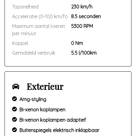
Topsnelheid
230 km/h
Acceleratie (0-100 km/h)
8.5 seconden
Maximum aantal toeren
5300 RPM
per minuut
Koppel
0 Nm
Gemiddeld verbruik
5.5 l/100km
Exterieur
Amg-styling
Bi-xenon koplampen
Bi-xenon koplampen adaptief
Buitenspiegels elektrisch inklapbaar