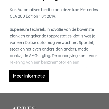
Ruitensproeiers/wisserbladen verwarmbaar
Kök Automotives biedt u aan deze luxe Mercedes
CLA 200 Edition 1 uit 2014.
Sportonderstel
Sportvelgen
Superieure techniek, innovatie van de bovenste
Overige
plank en ongekende topprestaties: dat is wat je
van een Duitse auto mag verwachten. Sportief,
Achteropkomend verkeer waarschuwing
stoer en net even anders dan anders, mede
Anti blokkeer systeem
dankzij de AMG-styling. De aandrijving komt voor
rekening van een benzinemotor en een
Anti doorslip regeling
automatische transmissie. Stijl en comfort krijgt u
Autonomous emergency braking
erbij in de vorm van een fraai lederen interieur.
Meer informatie
Bestuurdersairbag
Koude start? Niet met de verwarmbare
Bluetooth
voorstoelen! Voor extra lichtinval en een frisse
luchtstroom zorgt het elektrisch bediende
Bots herkenning en activatie
panoramadak.
Brake assist system
ADRES