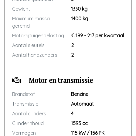
Gewicht
1330 kg
Maximum massa
1400 kg
geremd
Motorrijtuigenbelasting
€ 199 - 217 per kwartaal
Aantal sleutels
2
Aantal handzenders
2
Motor en transmissie
Brandstof
Benzine
Transmissie
Automaat
Aantal cilinders
4
Cilinderinhoud
1595 cc
Vermogen
115 kW / 156 PK