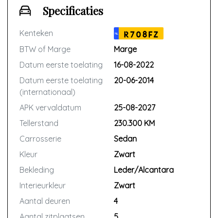
Specificaties
Kenteken
R708FZ
NL
BTW of Marge
Marge
Datum eerste toelating
16-08-2022
Datum eerste toelating
20-06-2014
(internationaal)
APK vervaldatum
25-08-2027
Tellerstand
230.300 KM
Carrosserie
Sedan
Kleur
Zwart
Bekleding
Leder/Alcantara
Interieurkleur
Zwart
Aantal deuren
4
Aantal zitplaatsen
5