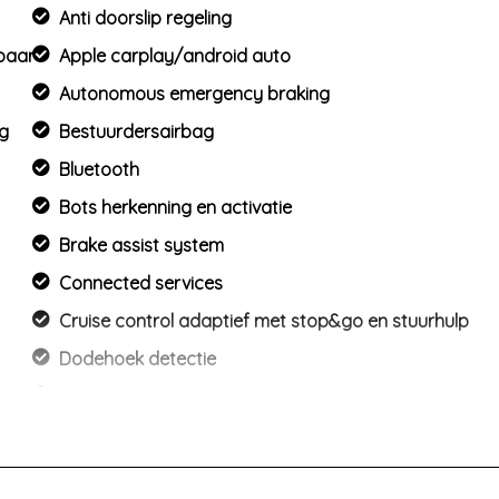
Anti doorslip regeling
mbaar
Apple carplay/android auto
Autonomous emergency braking
ng
Bestuurdersairbag
Bluetooth
Bots herkenning en activatie
Brake assist system
Connected services
Cruise control adaptief met stop&go en stuurhulp
Dodehoek detectie
Elektrisch bedienbare achterklep met sensorsturing
Elektronisch stabiliteits programma
Elektronische remkrachtverdeling