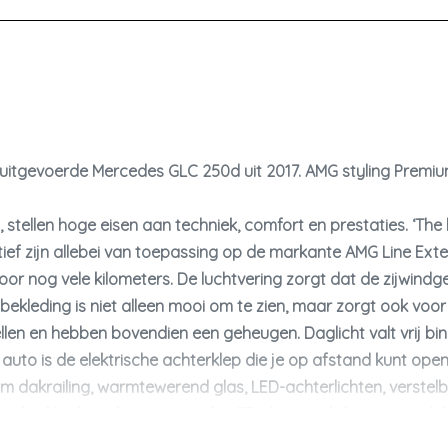
Hoofd airbag(s) achter
Hoofd airbag(s) voor
Keyless start
Knie airbag(s)
Kruisend verkeer detectie
 uitgevoerde Mercedes GLC 250d uit 2017. AMG styling Premi
Luchtvering
Passagiersairbag
ellen hoge eisen aan techniek, comfort en prestaties. ‘The be
Rijstrooksensor met correctie
ef zijn allebei van toepassing op de markante AMG Line Exteri
oor nog vele kilometers. De luchtvering zorgt dat de zijwind
Rondomzicht camera
bekleding is niet alleen mooi om te zien, maar zorgt ook voor 
Schakelpaddles
stellen en hebben bovendien een geheugen. Daglicht valt vrij b
Zij airbag(s) achter
to is de elektrische achterklep die je op afstand kunt ope
Zij airbag(s) voor
ium dakrailing, warmtewerend glas, LED-achterlichten, verstel
risch inklapbare buitenspiegels, LED-dagrijverlichting en in d
Interieur