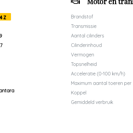
Motor en tran
Brandstof
4Z
Transmissie
Aantal cilinders
9
Cilinderinhoud
7
Vermogen
Topsnelheid
Acceleratie (0-100 km/h)
Maximum aantal toeren per
antara
Koppel
Gemiddeld verbruik