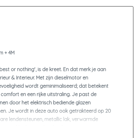
um + 4M
st or nothing′, is de kreet. En dat merk je aan
eur & Interieur. Met zijn dieselmotor en
gevoeligheid wordt geminimaliseerd; dat betekent
comfort en een rijke uitstraling. Je past de
innen door het elektrisch bediende glazen
nen. Je wordt in deze auto ook getrakteerd op 20
bare lendensteunen, metallic lak, verwarmde
elen neerklapbare achterbank.