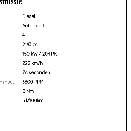
smissie
Diesel
Automaat
4
2143 cc
150 kW / 204 PK
222 km/h
7.6 seconden
 minuut
3800 RPM
0 Nm
5 l/100km