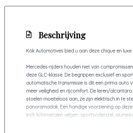
Koplampreiniging
Led achterlichten
Led dagrijverlichting
Beschrijving
Led koplampen
Lichtmetalen velgen 20"
Kök Automotives bied u aan deze chique en luxe
Metaalkleur
Panoramadak
Mercedes-rijders houden niet van compromissen, st
Park distance control
deze GLC-klasse. De begrippen exclusief en sporti
automatische transmissie is dit een prima auto v
Parkeer assistent
meer veiligheid en rijcomfort. De leren/alcantara 
Parkeersensor voor en achter
stoelen moeiteloos aan, ze zijn elektrisch in te 
Ruitensproeiers/wisserbladen verwarmbaar
panoramadak. Een handige voorziening op deze au
Sportonderstel
inch lichtmetalen velgen, sportonderstel, alumin
ruitensproeiers, elektrisch bediende ramen, elekt
Sportvelgen