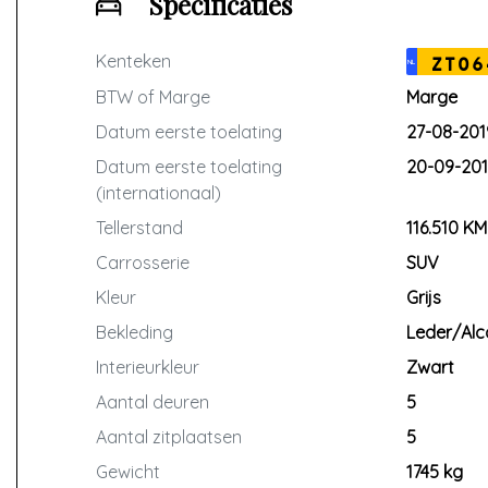
Specificaties
Kenteken
ZT06
NL
BTW of Marge
Marge
Datum eerste toelating
27-08-201
Datum eerste toelating
20-09-201
(internationaal)
Tellerstand
116.510 KM
Carrosserie
SUV
Kleur
Grijs
Bekleding
Leder/Alc
Interieurkleur
Zwart
Aantal deuren
5
Aantal zitplaatsen
5
Gewicht
1745 kg