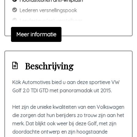
Hoofdsteunen anti-whiplash
Lederen versnellingspook
Lendesteun(en) verstelbaar
Microvezel bekleding
Meer informatie
Passagiersstoel in hoogte verstelbaar
Sportstoelen
Stuur en versnellingspook (kunst)leder
Beschrijving
Stuur leder
Kök Automotives bied u aan deze sportieve VW
Stuur leder en multifunctioneel
Golf 2.0 TDI GTD met panoramadak uit 2015.
Stuur verstelbaar
Stuurbekrachtiging snelheidsafhankelijk
Het zijn de unieke kwaliteiten van een Volkswagen
Voorstoelen verwarmd
die zorgen dat hun berijders zo trouw zijn aan het
merk. Dat blijkt ook weer bij deze Golf, met zijn
Exterieur
doordachte ontwerp en zijn hoogstaande