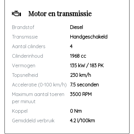
Motor en transmissie
Brandstof
Diesel
Transmissie
Handgeschakeld
Aantal cilinders
4
Cilinderinhoud
1968 cc
Vermogen
135 kW / 183 PK
Topsnelheid
230 km/h
Acceleratie (0-100 km/h)
7.5 seconden
Maximum aantal toeren
3500 RPM
per minuut
Koppel
0 Nm
Gemiddeld verbruik
4.2 l/100km