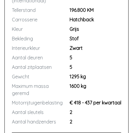
(internationaal)
Tellerstand
196.800 KM
Carrosserie
Hatchback
Kleur
Grijs
Bekleding
Stof
Interieurkleur
Zwart
Aantal deuren
5
Aantal zitplaatsen
5
Gewicht
1295 kg
Maximum massa
1600 kg
geremd
Motorrijtuigenbelasting
€ 418 - 437 per kwartaal
Aantal sleutels
2
Aantal handzenders
2