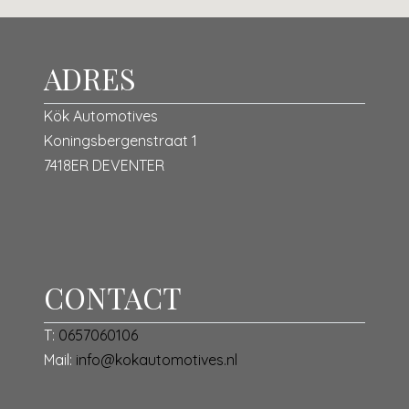
ADRES
Kök Automotives
Koningsbergenstraat 1
7418ER DEVENTER
CONTACT
T:
0657060106
Mail:
info@kokautomotives.nl