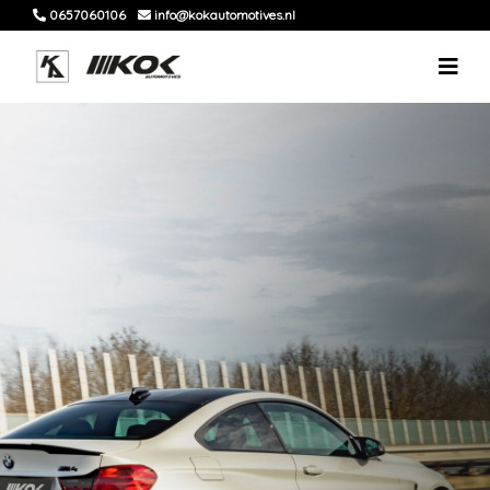
0657060106
info@kokautomotives.nl